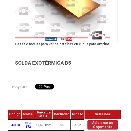
Passe o mouse para ver os detalhes ou clique para ampliar
SOLDA EXOTÉRMICA B5
Compatilhe:
Faixa de
Código
Molde
Cartucho
Alicate
Selecione
Fita A
Adicionar ao
B5C-
43168
17,5x2mm
45
AF-2
172
Orçamento