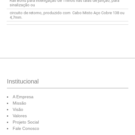
Rail Bond para interligação de Trilhos nas talas de junção, para
sinalização ou
circuito de retorno, produzido com Cabo Misto Aço Cobre 138 ou
4,7mm.
Institucional
A Empresa
Missão
Visão
Valores
Projeto Social
Fale Conosco