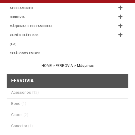
ATERRAMENTO
FERROVIA
MÁQUINAS E FERRAMENTAS
PAINÉIS ELÉTRICOS
(A-Z)
CATÁLOGOS EM PDF
HOME >
FERROVIA >
Máquinas
FERROVIA
Acessórios
(12)
Bond
(1)
Cabos
(2)
Conector
(1)