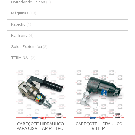
Cortador de Trilhos
(5)
Máquinas
(18)
Rabicho
(1)
Rail Bond
(4)
Solda Exotermica
(8)
TERMINAL
(2)
+ Informações
+ Informações
CABEÇOTE HIDRÁULICO
CABEÇOTE HIDRÁULICO
PARA CISALHAR RH-TFC-
RHTEP-